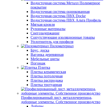
Водосточная система Металл Полимерное
покрытие
Водосточная система оцинкованная
Водосточная система ПВХ Docke
Водосточная система ПВХ Альта Профиль
Мягкая кровля
Рулонные материалы
Снегозадержание
Сопутствуюшие изоляционные товары
Уплотнитель для профиля
Пиломатериал
Брус, доска
Вагонка деревянная
Мебельные щиты
Погонаж
Плитка
Плитка керамическая
Плитка потолочная
Плитка распродажа
Плитка тротуарная
Профилированный лист, металлочерепица,
доборные элементы. Собственное производство
Доборы