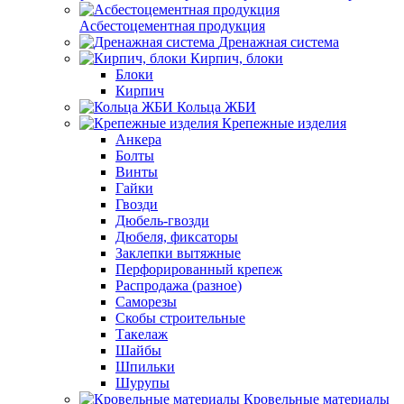
Асбестоцементная продукция
Дренажная система
Кирпич, блоки
Блоки
Кирпич
Кольца ЖБИ
Крепежные изделия
Анкера
Болты
Винты
Гайки
Гвозди
Дюбель-гвозди
Дюбеля, фиксаторы
Заклепки вытяжные
Перфорированный крепеж
Распродажа (разное)
Саморезы
Скобы строительные
Такелаж
Шайбы
Шпильки
Шурупы
Кровельные материалы