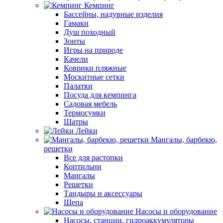
Кемпинг
Бассейны, надувные изделия
Гамаки
Душ походный
Зонты
Игры на природе
Качели
Коврики пляжные
Москитные сетки
Палатки
Посуда для кемпинга
Садовая мебель
Термосумки
Шатры
Лейки
Мангалы, барбекю,
решетки
Все для растопки
Коптильни
Мангалы
Решетки
Тандыры и аксессуары
Щепа
Насосы и оборудование
Насосы, станции, гидроаккумуляторы