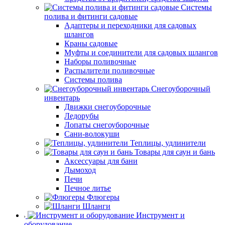
Системы
полива и фитинги садовые
Адаптеры и переходники для садовых
шлангов
Краны садовые
Муфты и соединители для садовых шлангов
Наборы поливочные
Распылители поливочные
Системы полива
Снегоуборочный
инвентарь
Движки снегоуборочные
Ледорубы
Лопаты снегоуборочные
Сани-волокуши
Теплицы, удлинители
Товары для саун и бань
Аксессуары для бани
Дымоход
Печи
Печное литье
Флюгеры
Шланги
Инструмент и
оборудование