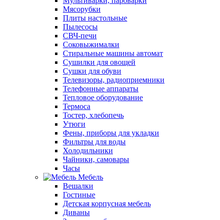
Мультиварки, пароварки
Мясорубки
Плиты настольные
Пылесосы
СВЧ-печи
Соковыжималки
Стиральные машины автомат
Сушилки для овощей
Сушки для обуви
Телевизоры, радиоприемники
Телефонные аппараты
Тепловое оборудование
Термоса
Тостер, хлебопечь
Утюги
Фены, приборы для укладки
Фильтры для воды
Холодильники
Чайники, самовары
Часы
Мебель
Вешалки
Гостиные
Детская корпусная мебель
Диваны