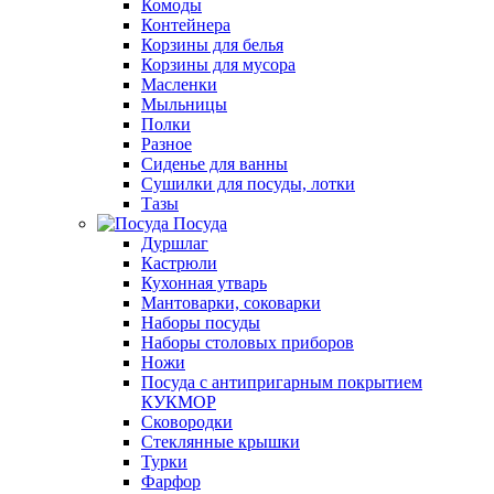
Комоды
Контейнера
Корзины для белья
Корзины для мусора
Масленки
Мыльницы
Полки
Разное
Сиденье для ванны
Сушилки для посуды, лотки
Тазы
Посуда
Дуршлаг
Кастрюли
Кухонная утварь
Мантоварки, соковарки
Наборы посуды
Наборы столовых приборов
Ножи
Посуда с антипригарным покрытием
КУКМОР
Сковородки
Стеклянные крышки
Турки
Фарфор