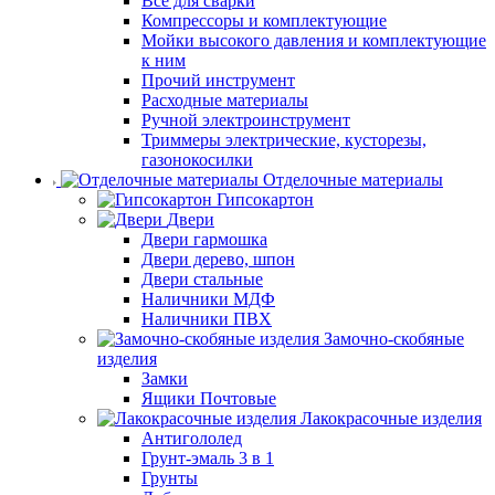
Все для сварки
Компрессоры и комплектующие
Мойки высокого давления и комплектующие
к ним
Прочий инструмент
Расходные материалы
Ручной электроинструмент
Триммеры электрические, кусторезы,
газонокосилки
Отделочные материалы
Гипсокартон
Двери
Двери гармошка
Двери дерево, шпон
Двери стальные
Наличники МДФ
Наличники ПВХ
Замочно-скобяные
изделия
Замки
Ящики Почтовые
Лакокрасочные изделия
Антигололед
Грунт-эмаль 3 в 1
Грунты