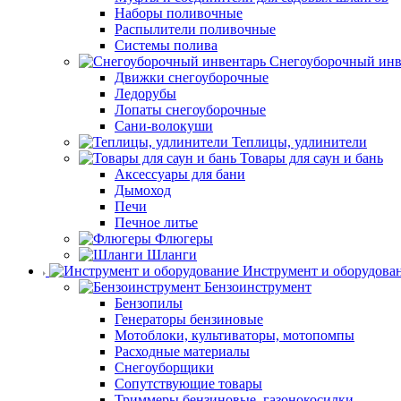
Наборы поливочные
Распылители поливочные
Системы полива
Снегоуборочный инв
Движки снегоуборочные
Ледорубы
Лопаты снегоуборочные
Сани-волокуши
Теплицы, удлинители
Товары для саун и бань
Аксессуары для бани
Дымоход
Печи
Печное литье
Флюгеры
Шланги
Инструмент и оборудова
Бензоинструмент
Бензопилы
Генераторы бензиновые
Мотоблоки, культиваторы, мотопомпы
Расходные материалы
Снегоуборщики
Сопутствующие товары
Триммеры бензиновые, газонокосилки