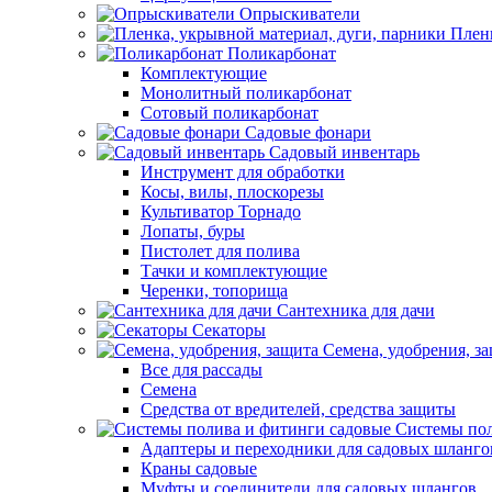
Опрыскиватели
Пленк
Поликарбонат
Комплектующие
Монолитный поликарбонат
Сотовый поликарбонат
Садовые фонари
Садовый инвентарь
Инструмент для обработки
Косы, вилы, плоскорезы
Культиватор Торнадо
Лопаты, буры
Пистолет для полива
Тачки и комплектующие
Черенки, топорища
Сантехника для дачи
Секаторы
Семена, удобрения, з
Все для рассады
Семена
Средства от вредителей, средства защиты
Системы пол
Адаптеры и переходники для садовых шланго
Краны садовые
Муфты и соединители для садовых шлангов