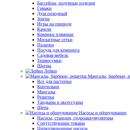
Бассейны, надувные изделия
Гамаки
Душ походный
Зонты
Игры на природе
Качели
Коврики пляжные
Москитные сетки
Палатки
Посуда для кемпинга
Садовая мебель
Термосумки
Шатры
Лейки
Мангалы, барбекю, 
Все для растопки
Коптильни
Мангалы
Решетки
Тандыры и аксессуары
Щепа
Насосы и оборудование
Насосы, станции, гидроаккумуляторы
Сопутствующие товары
Циркуляционные насосы