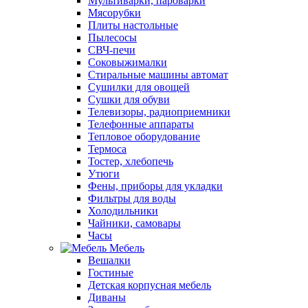
Мультиварки, пароварки
Мясорубки
Плиты настольные
Пылесосы
СВЧ-печи
Соковыжималки
Стиральные машины автомат
Сушилки для овощей
Сушки для обуви
Телевизоры, радиоприемники
Телефонные аппараты
Тепловое оборудование
Термоса
Тостер, хлебопечь
Утюги
Фены, приборы для укладки
Фильтры для воды
Холодильники
Чайники, самовары
Часы
Мебель
Вешалки
Гостиные
Детская корпусная мебель
Диваны