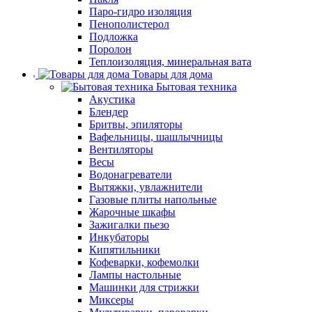
Паро-гидро изоляция
Пенополистерол
Подложка
Поролон
Теплоизоляция, минеральная вата
Товары для дома
Бытовая техника
Акустика
Блендер
Бритвы, эпиляторы
Вафельницы, шашлычницы
Вентиляторы
Весы
Водонагреватели
Вытяжки, увлажнители
Газовые плиты напольные
Жарочные шкафы
Зажигалки пьезо
Инкубаторы
Кипятильники
Кофеварки, кофемолки
Лампы настольные
Машинки для стрижки
Миксеры