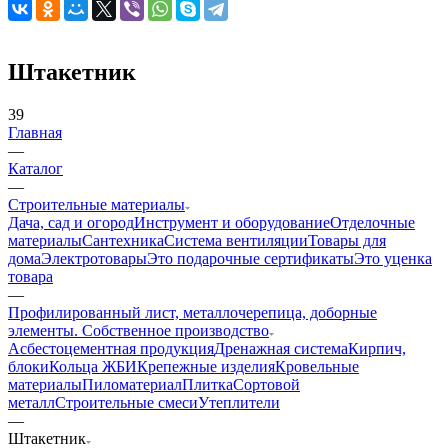
Штакетник
39
Главная
—
Каталог
—
Строительные материалы
Дача, сад и огород
Инструмент и оборудование
Отделочные
материалы
Сантехника
Система вентиляции
Товары для
дома
Электротовары
Это подарочные сертификаты
Это уценка
товара
—
Профилированный лист, металлочерепица, доборные
элементы. Собственное производство
Асбестоцементная продукция
Дренажная система
Кирпич,
блоки
Кольца ЖБИ
Крепежные изделия
Кровельные
материалы
Пиломатериал
Плитка
Сортовой
металл
Строительные смеси
Утеплители
—
Штакетник