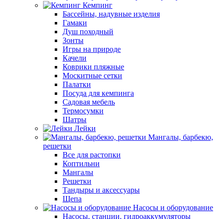
Кемпинг
Бассейны, надувные изделия
Гамаки
Душ походный
Зонты
Игры на природе
Качели
Коврики пляжные
Москитные сетки
Палатки
Посуда для кемпинга
Садовая мебель
Термосумки
Шатры
Лейки
Мангалы, барбекю,
решетки
Все для растопки
Коптильни
Мангалы
Решетки
Тандыры и аксессуары
Щепа
Насосы и оборудование
Насосы, станции, гидроаккумуляторы