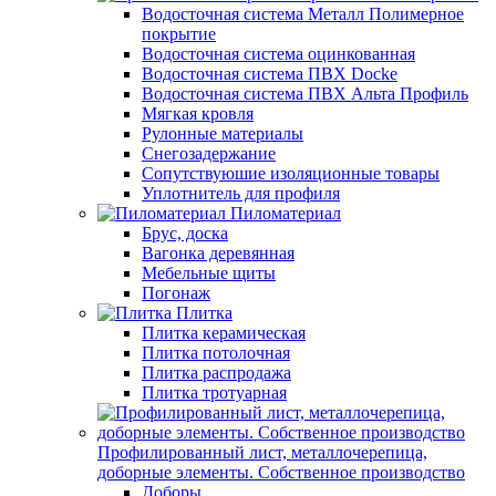
Водосточная система Металл Полимерное
покрытие
Водосточная система оцинкованная
Водосточная система ПВХ Docke
Водосточная система ПВХ Альта Профиль
Мягкая кровля
Рулонные материалы
Снегозадержание
Сопутствуюшие изоляционные товары
Уплотнитель для профиля
Пиломатериал
Брус, доска
Вагонка деревянная
Мебельные щиты
Погонаж
Плитка
Плитка керамическая
Плитка потолочная
Плитка распродажа
Плитка тротуарная
Профилированный лист, металлочерепица,
доборные элементы. Собственное производство
Доборы