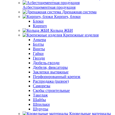
Асбестоцементная продукция
Дренажная система
Кирпич, блоки
Блоки
Кирпич
Кольца ЖБИ
Крепежные изделия
Анкера
Болты
Винты
Гайки
Гвозди
Дюбель-гвозди
Дюбеля, фиксаторы
Заклепки вытяжные
Перфорированный крепеж
Распродажа (разное)
Саморезы
Скобы строительные
Такелаж
Шайбы
Шпильки
Шурупы
Кровельные материалы