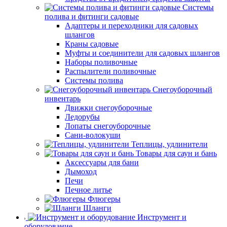
Системы
полива и фитинги садовые
Адаптеры и переходники для садовых
шлангов
Краны садовые
Муфты и соединители для садовых шлангов
Наборы поливочные
Распылители поливочные
Системы полива
Снегоуборочный
инвентарь
Движки снегоуборочные
Ледорубы
Лопаты снегоуборочные
Сани-волокуши
Теплицы, удлинители
Товары для саун и бань
Аксессуары для бани
Дымоход
Печи
Печное литье
Флюгеры
Шланги
Инструмент и
оборудование