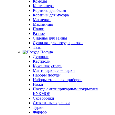
Комоды
Контейнера
Корзины для белья
Корзины для мусора
Масленки
Мыльницы
Полки
Разное
Сиденье для ванны
Сушилки для посуды, лотки
Тазы
Посуда
Дуршлаг
Кастрюли
Кухонная утварь
Мантоварки, соковарки
Наборы посуды
Наборы столовых приборов
Ножи
Посуда с антипригарным покрытием
КУКМОР
Сковородки
Стеклянные крышки
Турки
Фарфор