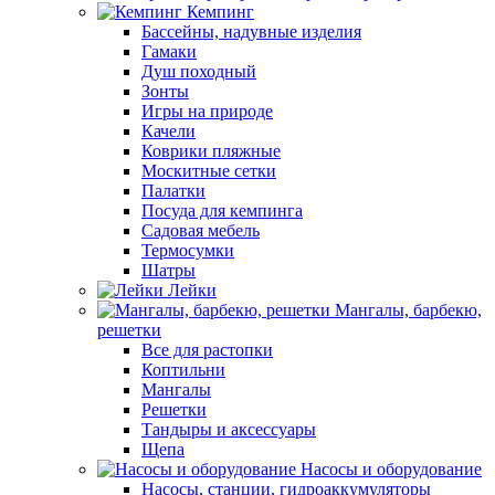
Кемпинг
Бассейны, надувные изделия
Гамаки
Душ походный
Зонты
Игры на природе
Качели
Коврики пляжные
Москитные сетки
Палатки
Посуда для кемпинга
Садовая мебель
Термосумки
Шатры
Лейки
Мангалы, барбекю,
решетки
Все для растопки
Коптильни
Мангалы
Решетки
Тандыры и аксессуары
Щепа
Насосы и оборудование
Насосы, станции, гидроаккумуляторы