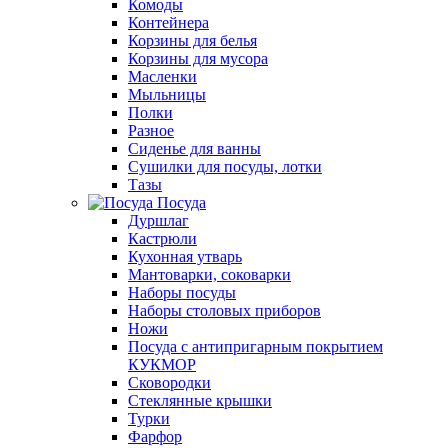
Комоды
Контейнера
Корзины для белья
Корзины для мусора
Масленки
Мыльницы
Полки
Разное
Сиденье для ванны
Сушилки для посуды, лотки
Тазы
Посуда
Дуршлаг
Кастрюли
Кухонная утварь
Мантоварки, соковарки
Наборы посуды
Наборы столовых приборов
Ножи
Посуда с антипригарным покрытием
КУКМОР
Сковородки
Стеклянные крышки
Турки
Фарфор