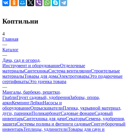
Коптильни
4
Главная
—
Каталог
—
Дача, сад и огород
Инструмент и оборудование
Отделочные
материалы
Сантехника
Система вентиляции
Строительные
материалы
Товары для дома
Электротовары
Это подарочные
сертификаты
Это уценка товара
—
Мангалы, барбекю, решетки
Грабли
Грунт садовый, удобрения
Заборы, опора,
арки
Кемпинг
Лейки
Насосы и
оборудование
Опрыскиватели
Пленка, укрывной материал,
дуги, парники
Поликарбонат
Садовые фонари
Садовый
инвентарь
Сантехника для дачи
Секаторы
Семена, удобрения,
защита
Системы полива и фитинги садовые
Снегоуборочный
инвентарь
Теплицы, удлинители
Товары для саун и