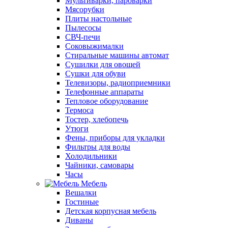
Мультиварки, пароварки
Мясорубки
Плиты настольные
Пылесосы
СВЧ-печи
Соковыжималки
Стиральные машины автомат
Сушилки для овощей
Сушки для обуви
Телевизоры, радиоприемники
Телефонные аппараты
Тепловое оборудование
Термоса
Тостер, хлебопечь
Утюги
Фены, приборы для укладки
Фильтры для воды
Холодильники
Чайники, самовары
Часы
Мебель
Вешалки
Гостиные
Детская корпусная мебель
Диваны