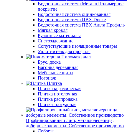
Водосточная система Металл Полимерное
покрытие
Водосточная система оцинкованная
Водосточная система ПВХ Docke
Водосточная система ПВХ Альта Профиль
Мягкая кровля
Рулонные материалы
Снегозадержание
Сопутствуюшие изоляционные товары
Уплотнитель для профиля
Пиломатериал
Брус, доска
Вагонка деревянная
Мебельные щиты
Погонаж
Плитка
Плитка керамическая
Плитка потолочная
Плитка распродажа
Плитка тротуарная
Профилированный лист, металлочерепица,
доборные элементы. Собственное производство
Доборы