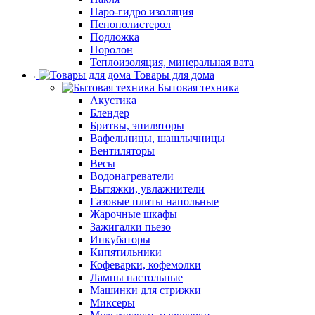
Паро-гидро изоляция
Пенополистерол
Подложка
Поролон
Теплоизоляция, минеральная вата
Товары для дома
Бытовая техника
Акустика
Блендер
Бритвы, эпиляторы
Вафельницы, шашлычницы
Вентиляторы
Весы
Водонагреватели
Вытяжки, увлажнители
Газовые плиты напольные
Жарочные шкафы
Зажигалки пьезо
Инкубаторы
Кипятильники
Кофеварки, кофемолки
Лампы настольные
Машинки для стрижки
Миксеры