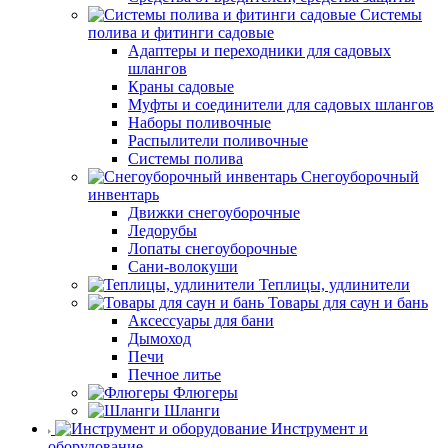
Системы
полива и фитинги садовые
Адаптеры и переходники для садовых
шлангов
Краны садовые
Муфты и соединители для садовых шлангов
Наборы поливочные
Распылители поливочные
Системы полива
Снегоуборочный
инвентарь
Движки снегоуборочные
Ледорубы
Лопаты снегоуборочные
Сани-волокуши
Теплицы, удлинители
Товары для саун и бань
Аксессуары для бани
Дымоход
Печи
Печное литье
Флюгеры
Шланги
Инструмент и
оборудование