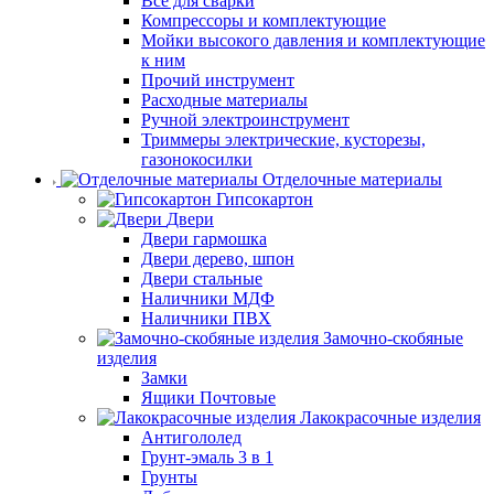
Все для сварки
Компрессоры и комплектующие
Мойки высокого давления и комплектующие
к ним
Прочий инструмент
Расходные материалы
Ручной электроинструмент
Триммеры электрические, кусторезы,
газонокосилки
Отделочные материалы
Гипсокартон
Двери
Двери гармошка
Двери дерево, шпон
Двери стальные
Наличники МДФ
Наличники ПВХ
Замочно-скобяные
изделия
Замки
Ящики Почтовые
Лакокрасочные изделия
Антигололед
Грунт-эмаль 3 в 1
Грунты