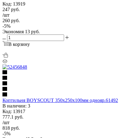
Код: 13919
247
руб.
/шт
260
руб.
-
5
%
Экономия
13
руб.
В корзину
Коптильня BOYSCOUT 350х250х100мм однояр.61492
В наличии: 3
Код: 13917
777.1
руб.
/шт
818
руб.
-
5
%