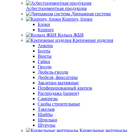
Асбестоцементная продукция
Дренажная система
Кирпич, блоки
Блоки
Кирпич
Кольца ЖБИ
Крепежные изделия
Анкера
Болты
Винты
Гайки
Гвозди
Дюбель-гвозди
Дюбеля, фиксаторы
Заклепки вытяжные
Перфорированный крепеж
Распродажа (разное)
Саморезы
Скобы строительные
Такелаж
Шайбы
Шпильки
Шурупы
Кровельные материалы