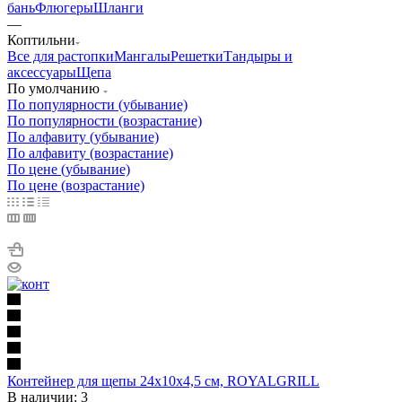
бань
Флюгеры
Шланги
—
Коптильни
Все для растопки
Мангалы
Решетки
Тандыры и
аксессуары
Щепа
По умолчанию
По популярности (убывание)
По популярности (возрастание)
По алфавиту (убывание)
По алфавиту (возрастание)
По цене (убывание)
По цене (возрастание)
Контейнер для щепы 24х10х4,5 см, ROYALGRILL
В наличии: 3