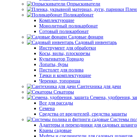
Опрыскиватели
Пленк
Поликарбонат
Комплектующие
Монолитный поликарбонат
Сотовый поликарбонат
Садовые фонари
Садовый инвентарь
Инструмент для обработки
Косы, вилы, плоскорезы
Культиватор Торнадо
Лопаты, буры
Пистолет для полива
Тачки и комплектующие
Черенки, топорища
Сантехника для дачи
Секаторы
Семена, удобрения, з
Все для рассады
Семена
Средства от вредителей, средства защиты
Системы пол
Адаптеры и переходники для садовых шланго
Краны садовые
Муфты и соединители для садовых шлангов