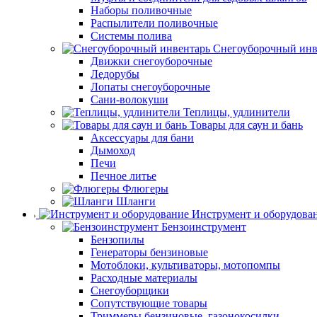
Наборы поливочные
Распылители поливочные
Системы полива
Снегоуборочный инв
Движки снегоуборочные
Ледорубы
Лопаты снегоуборочные
Сани-волокуши
Теплицы, удлинители
Товары для саун и бань
Аксессуары для бани
Дымоход
Печи
Печное литье
Флюгеры
Шланги
Инструмент и оборудова
Бензоинструмент
Бензопилы
Генераторы бензиновые
Мотоблоки, культиваторы, мотопомпы
Расходные материалы
Снегоуборщики
Сопутствующие товары
Триммеры бензиновые, газонокосилки