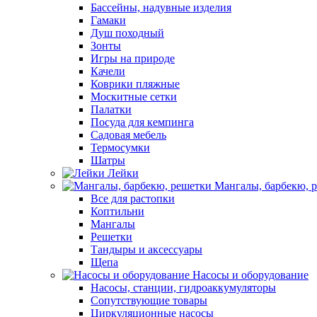
Бассейны, надувные изделия
Гамаки
Душ походный
Зонты
Игры на природе
Качели
Коврики пляжные
Москитные сетки
Палатки
Посуда для кемпинга
Садовая мебель
Термосумки
Шатры
Лейки
Мангалы, барбекю, 
Все для растопки
Коптильни
Мангалы
Решетки
Тандыры и аксессуары
Щепа
Насосы и оборудование
Насосы, станции, гидроаккумуляторы
Сопутствующие товары
Циркуляционные насосы