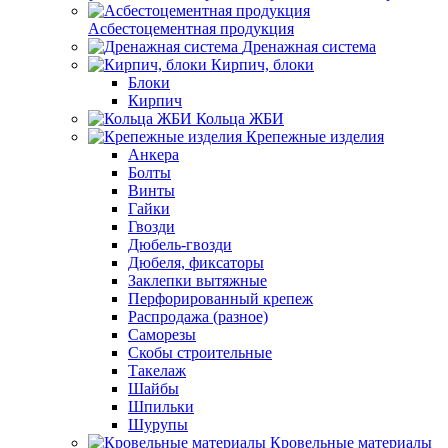
Асбестоцементная продукция
Дренажная система
Кирпич, блоки
Блоки
Кирпич
Кольца ЖБИ
Крепежные изделия
Анкера
Болты
Винты
Гайки
Гвозди
Дюбель-гвозди
Дюбеля, фиксаторы
Заклепки вытяжные
Перфорированный крепеж
Распродажа (разное)
Саморезы
Скобы строительные
Такелаж
Шайбы
Шпильки
Шурупы
Кровельные материалы