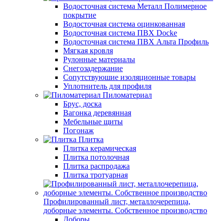
Водосточная система Металл Полимерное
покрытие
Водосточная система оцинкованная
Водосточная система ПВХ Docke
Водосточная система ПВХ Альта Профиль
Мягкая кровля
Рулонные материалы
Снегозадержание
Сопутствуюшие изоляционные товары
Уплотнитель для профиля
Пиломатериал
Брус, доска
Вагонка деревянная
Мебельные щиты
Погонаж
Плитка
Плитка керамическая
Плитка потолочная
Плитка распродажа
Плитка тротуарная
Профилированный лист, металлочерепица,
доборные элементы. Собственное производство
Доборы