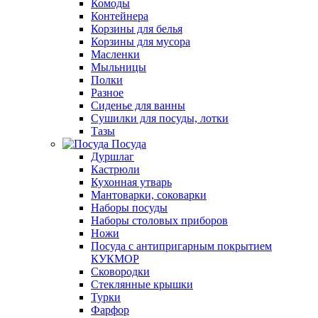
Комоды
Контейнера
Корзины для белья
Корзины для мусора
Масленки
Мыльницы
Полки
Разное
Сиденье для ванны
Сушилки для посуды, лотки
Тазы
Посуда
Дуршлаг
Кастрюли
Кухонная утварь
Мантоварки, соковарки
Наборы посуды
Наборы столовых приборов
Ножи
Посуда с антипригарным покрытием
КУКМОР
Сковородки
Стеклянные крышки
Турки
Фарфор