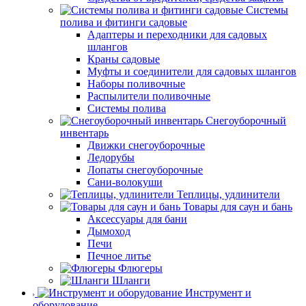
Системы
полива и фитинги садовые
Адаптеры и переходники для садовых
шлангов
Краны садовые
Муфты и соединители для садовых шлангов
Наборы поливочные
Распылители поливочные
Системы полива
Снегоуборочный
инвентарь
Движки снегоуборочные
Ледорубы
Лопаты снегоуборочные
Сани-волокуши
Теплицы, удлинители
Товары для саун и бань
Аксессуары для бани
Дымоход
Печи
Печное литье
Флюгеры
Шланги
Инструмент и
оборудование