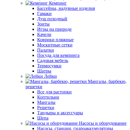
Кемпинг
Бассейны, надувные изделия
Гамаки
Душ походный
Зонты
Игры на природе
Качели
Коврики пляжные
Москитные сетки
Палатки
Посуда для кемпинга
Садовая мебель
Термосумки
Шатры
Лейки
Мангалы, барбекю,
решетки
Все для растопки
Коптильни
Мангалы
Решетки
Тандыры и аксессуары
Щепа
Насосы и оборудование
Насосы, станции, гидроаккумуляторы