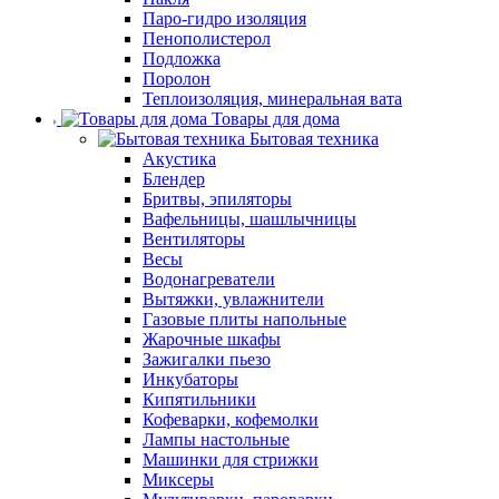
Паро-гидро изоляция
Пенополистерол
Подложка
Поролон
Теплоизоляция, минеральная вата
Товары для дома
Бытовая техника
Акустика
Блендер
Бритвы, эпиляторы
Вафельницы, шашлычницы
Вентиляторы
Весы
Водонагреватели
Вытяжки, увлажнители
Газовые плиты напольные
Жарочные шкафы
Зажигалки пьезо
Инкубаторы
Кипятильники
Кофеварки, кофемолки
Лампы настольные
Машинки для стрижки
Миксеры