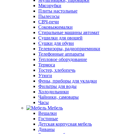
Мультиварки, пароварки
Мясорубки
Плиты настольные
Пылесосы
СВЧ-печи
Соковыжималки
Стиральные машины автомат
Сушилки для овощей
Сушки для обуви
Телевизоры, радиоприемники
Телефонные аппараты
Тепловое оборудование
Термоса
Тостер, хлебопечь
Утюги
Фены, приборы для укладки
Фильтры для воды
Холодильники
Чайники, самовары
Часы
Мебель
Вешалки
Гостиные
Детская корпусная мебель
Диваны