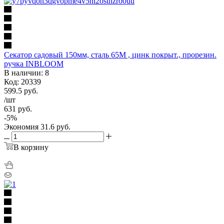
Секатор садовый 150мм, сталь 65М , цинк покрыт., прорезин.
ручка INBLOOM
В наличии: 8
Код: 20339
599.5
руб.
/шт
631
руб.
-
5
%
Экономия
31.6
руб.
В корзину