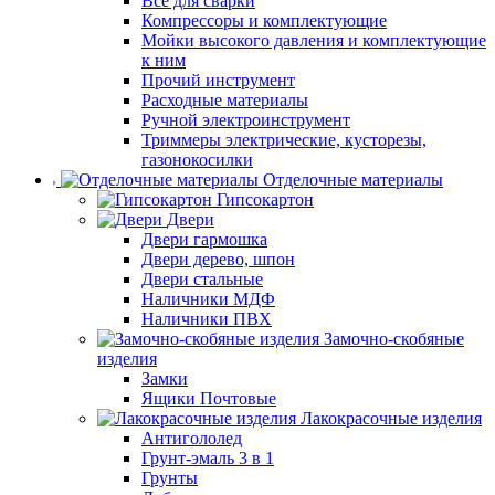
Все для сварки
Компрессоры и комплектующие
Мойки высокого давления и комплектующие
к ним
Прочий инструмент
Расходные материалы
Ручной электроинструмент
Триммеры электрические, кусторезы,
газонокосилки
Отделочные материалы
Гипсокартон
Двери
Двери гармошка
Двери дерево, шпон
Двери стальные
Наличники МДФ
Наличники ПВХ
Замочно-скобяные
изделия
Замки
Ящики Почтовые
Лакокрасочные изделия
Антигололед
Грунт-эмаль 3 в 1
Грунты