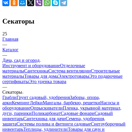
Секаторы
25
Главная
—
Каталог
—
Дача, сад и огород
Инструмент и оборудование
Отделочные
материалы
Сантехника
Система вентиляции
Строительные
материалы
Товары для дома
Электротовары
Это подарочные
сертификаты
Это уценка товара
—
Секаторы
Грабли
Грунт садовый, удобрения
Заборы, опора,
арки
Кемпинг
Лейки
Мангалы, барбекю, решетки
Насосы и
оборудование
Опрыскиватели
Пленка, укрывной материал,
дуги, парники
Поликарбонат
Садовые фонари
Садовый
инвентарь
Сантехника для дачи
Семена, удобрения,
защита
Системы полива и фитинги садовые
Снегоуборочный
инвентарь
Теплицы, удлинители
Товары для саун и