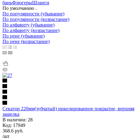
бань
Флюгеры
Шланги
По умолчанию
По популярности (убывание)
По популярности (возрастание)
По алфавиту (убывание)
По алфавиту (возрастание)
По цене (убывание)
По цене (возрастание)
Секатор 220мм(зубчатый) никелированное покрытие, верхняя
защелка
В наличии: 28
Код: 17949
368.6
руб.
/шт