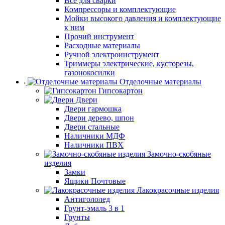
Все для сварки
Компрессоры и комплектующие
Мойки высокого давления и комплектующие
к ним
Прочий инструмент
Расходные материалы
Ручной электроинструмент
Триммеры электрические, кусторезы,
газонокосилки
Отделочные материалы
Гипсокартон
Двери
Двери гармошка
Двери дерево, шпон
Двери стальные
Наличники МДФ
Наличники ПВХ
Замочно-скобяные
изделия
Замки
Ящики Почтовые
Лакокрасочные изделия
Антигололед
Грунт-эмаль 3 в 1
Грунты