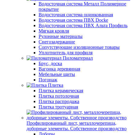
Водосточная система Металл Полимерное
покрытие
Водосточная система оцинкованная
Водосточная система ПВХ Docke
Водосточная система ПВХ Альта Профиль
Мягкая кровля
Рулонные материалы
Снегозадержание
Сопутствуюшие изоляционные товары
Уплотнитель для профиля
Пиломатериал
Брус, доска
Вагонка деревянная
Мебельные щиты
Погонаж
Плитка
Плитка керамическая
Плитка потолочная
Плитка распродажа
Плитка тротуарная
Профилированный лист, металлочерепица,
доборные элементы. Собственное производство
Доборы