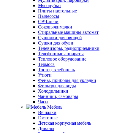
Мультиварки, пароварки
Мясорубки
Плиты настольные
Пылесосы
СВЧ-печи
Соковыжималки
Стиральные машины автомат
Сушилки для овощей
Сушки для обуви
Телевизоры, радиоприемники
Телефонные аппараты
Тепловое оборудование
Термоса
Тостер, хлебопечь
Утюги
Фены, приборы для укладки
Фильтры для воды
Холодильники
Чайники, самовары
Часы
Мебель
Вешалки
Гостиные
Детская корпусная мебель
Диваны