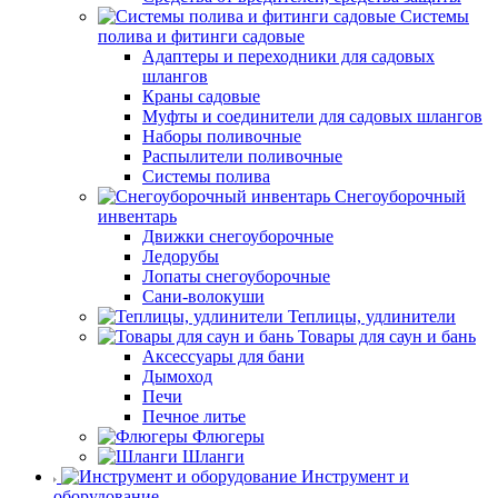
Системы
полива и фитинги садовые
Адаптеры и переходники для садовых
шлангов
Краны садовые
Муфты и соединители для садовых шлангов
Наборы поливочные
Распылители поливочные
Системы полива
Снегоуборочный
инвентарь
Движки снегоуборочные
Ледорубы
Лопаты снегоуборочные
Сани-волокуши
Теплицы, удлинители
Товары для саун и бань
Аксессуары для бани
Дымоход
Печи
Печное литье
Флюгеры
Шланги
Инструмент и
оборудование