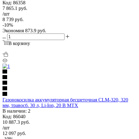
Код: 86358
7 865.1
руб.
/шт
8 739
руб.
-
10
%
Экономия
873.9
руб.
В корзину
Газонокосилка аккумуляторная бесщеточная CLM-320, 320
мм, травосб. 30 л, Li-Ion, 20 В MTX
В наличии: 2
Код: 86040
10 887.3
руб.
/шт
12 097
руб.
-
10
%