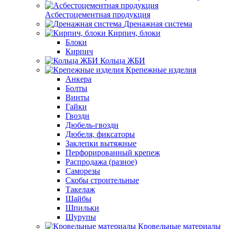
Асбестоцементная продукция
Дренажная система
Кирпич, блоки
Блоки
Кирпич
Кольца ЖБИ
Крепежные изделия
Анкера
Болты
Винты
Гайки
Гвозди
Дюбель-гвозди
Дюбеля, фиксаторы
Заклепки вытяжные
Перфорированный крепеж
Распродажа (разное)
Саморезы
Скобы строительные
Такелаж
Шайбы
Шпильки
Шурупы
Кровельные материалы