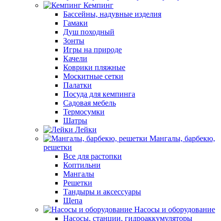
Кемпинг
Бассейны, надувные изделия
Гамаки
Душ походный
Зонты
Игры на природе
Качели
Коврики пляжные
Москитные сетки
Палатки
Посуда для кемпинга
Садовая мебель
Термосумки
Шатры
Лейки
Мангалы, барбекю,
решетки
Все для растопки
Коптильни
Мангалы
Решетки
Тандыры и аксессуары
Щепа
Насосы и оборудование
Насосы, станции, гидроаккумуляторы