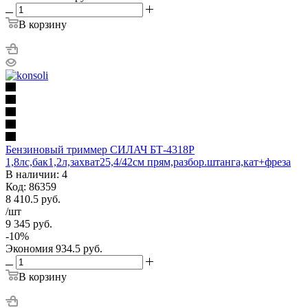
В корзину
Бензиновый триммер СИЛАЧ БТ-4318Р
1,8лс,бак1,2л,захват25,4/42см прям,разбор.штанга,кат+фреза
В наличии: 4
Код: 86359
8 410.5
руб.
/шт
9 345
руб.
-
10
%
Экономия
934.5
руб.
В корзину