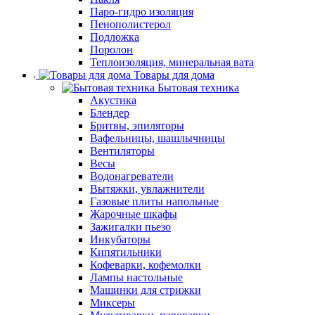
Паро-гидро изоляция
Пенополистерол
Подложка
Поролон
Теплоизоляция, минеральная вата
Товары для дома
Бытовая техника
Акустика
Блендер
Бритвы, эпиляторы
Вафельницы, шашлычницы
Вентиляторы
Весы
Водонагреватели
Вытяжки, увлажнители
Газовые плиты напольные
Жарочные шкафы
Зажигалки пьезо
Инкубаторы
Кипятильники
Кофеварки, кофемолки
Лампы настольные
Машинки для стрижки
Миксеры