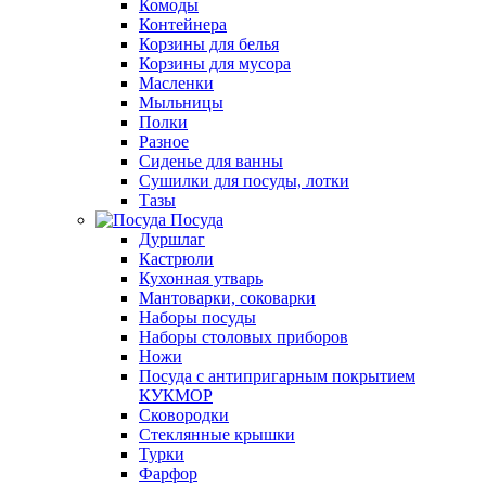
Комоды
Контейнера
Корзины для белья
Корзины для мусора
Масленки
Мыльницы
Полки
Разное
Сиденье для ванны
Сушилки для посуды, лотки
Тазы
Посуда
Дуршлаг
Кастрюли
Кухонная утварь
Мантоварки, соковарки
Наборы посуды
Наборы столовых приборов
Ножи
Посуда с антипригарным покрытием
КУКМОР
Сковородки
Стеклянные крышки
Турки
Фарфор