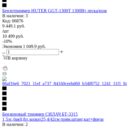
Бензотриммер HUTER GGТ-1300Т 1300Вт леска/нож
В наличии: 3
Код: 06876
9 449.1
руб.
/шт
10 499
руб.
-
10
%
Экономия
1 049.9
руб.
В корзину
Бензиновый триммер СИЛАЧ БТ-3315
1,5лс,бак0,8л,захват25,4/42см прям.штанг,кат+фреза
В наличии: 2