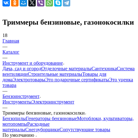
Триммеры бензиновые, газонокосилки
18
Главная
—
Каталог
—
Инструмент и оборудование
Дача, сад и огород
Отделочные материалы
Сантехника
Система
вентиляции
Строительные материалы
Товары для
дома
Электротовары
Это подарочные сертификаты
Это уценка
товара
—
Бензоинструмент
Инструменты
Электроинструмент
—
Триммеры бензиновые, газонокосилки
Бензопилы
Генераторы бензиновые
Мотоблоки, культиваторы,
мотопомпы
Расходные
материалы
Снегоуборщики
Сопутствующие товары
По умолчанию