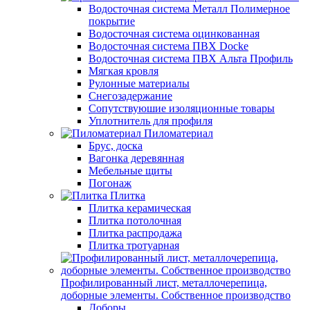
Водосточная система Металл Полимерное
покрытие
Водосточная система оцинкованная
Водосточная система ПВХ Docke
Водосточная система ПВХ Альта Профиль
Мягкая кровля
Рулонные материалы
Снегозадержание
Сопутствуюшие изоляционные товары
Уплотнитель для профиля
Пиломатериал
Брус, доска
Вагонка деревянная
Мебельные щиты
Погонаж
Плитка
Плитка керамическая
Плитка потолочная
Плитка распродажа
Плитка тротуарная
Профилированный лист, металлочерепица,
доборные элементы. Собственное производство
Доборы