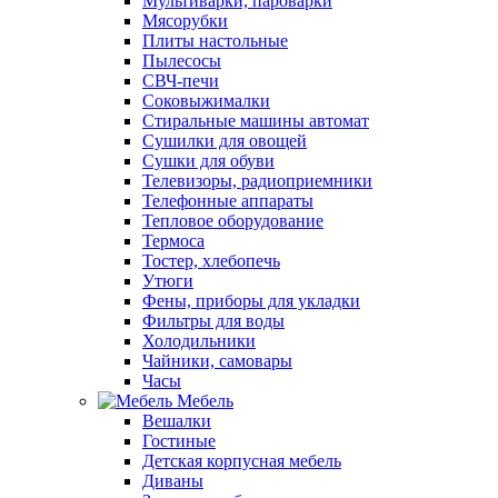
Мультиварки, пароварки
Мясорубки
Плиты настольные
Пылесосы
СВЧ-печи
Соковыжималки
Стиральные машины автомат
Сушилки для овощей
Сушки для обуви
Телевизоры, радиоприемники
Телефонные аппараты
Тепловое оборудование
Термоса
Тостер, хлебопечь
Утюги
Фены, приборы для укладки
Фильтры для воды
Холодильники
Чайники, самовары
Часы
Мебель
Вешалки
Гостиные
Детская корпусная мебель
Диваны