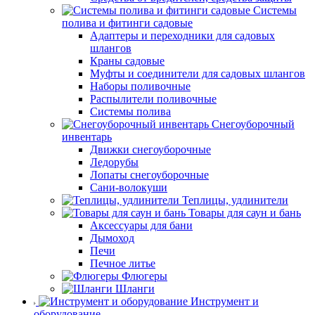
Системы
полива и фитинги садовые
Адаптеры и переходники для садовых
шлангов
Краны садовые
Муфты и соединители для садовых шлангов
Наборы поливочные
Распылители поливочные
Системы полива
Снегоуборочный
инвентарь
Движки снегоуборочные
Ледорубы
Лопаты снегоуборочные
Сани-волокуши
Теплицы, удлинители
Товары для саун и бань
Аксессуары для бани
Дымоход
Печи
Печное литье
Флюгеры
Шланги
Инструмент и
оборудование