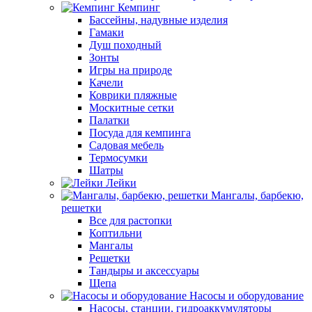
Кемпинг
Бассейны, надувные изделия
Гамаки
Душ походный
Зонты
Игры на природе
Качели
Коврики пляжные
Москитные сетки
Палатки
Посуда для кемпинга
Садовая мебель
Термосумки
Шатры
Лейки
Мангалы, барбекю,
решетки
Все для растопки
Коптильни
Мангалы
Решетки
Тандыры и аксессуары
Щепа
Насосы и оборудование
Насосы, станции, гидроаккумуляторы