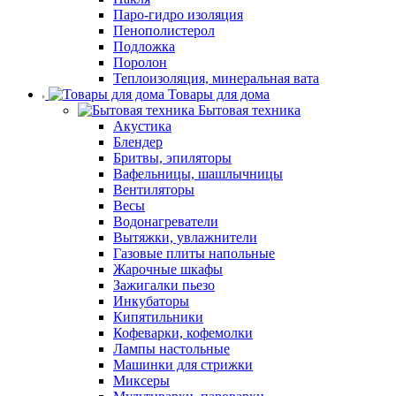
Паро-гидро изоляция
Пенополистерол
Подложка
Поролон
Теплоизоляция, минеральная вата
Товары для дома
Бытовая техника
Акустика
Блендер
Бритвы, эпиляторы
Вафельницы, шашлычницы
Вентиляторы
Весы
Водонагреватели
Вытяжки, увлажнители
Газовые плиты напольные
Жарочные шкафы
Зажигалки пьезо
Инкубаторы
Кипятильники
Кофеварки, кофемолки
Лампы настольные
Машинки для стрижки
Миксеры