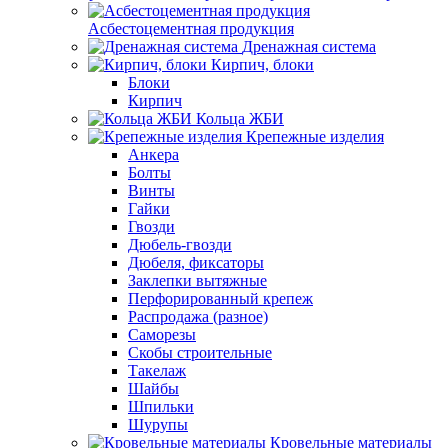
Асбестоцементная продукция
Дренажная система
Кирпич, блоки
Блоки
Кирпич
Кольца ЖБИ
Крепежные изделия
Анкера
Болты
Винты
Гайки
Гвозди
Дюбель-гвозди
Дюбеля, фиксаторы
Заклепки вытяжные
Перфорированный крепеж
Распродажа (разное)
Саморезы
Скобы строительные
Такелаж
Шайбы
Шпильки
Шурупы
Кровельные материалы