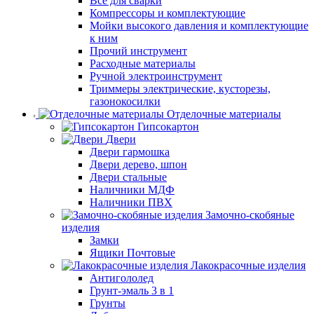
Все для сварки
Компрессоры и комплектующие
Мойки высокого давления и комплектующие
к ним
Прочий инструмент
Расходные материалы
Ручной электроинструмент
Триммеры электрические, кусторезы,
газонокосилки
Отделочные материалы
Гипсокартон
Двери
Двери гармошка
Двери дерево, шпон
Двери стальные
Наличники МДФ
Наличники ПВХ
Замочно-скобяные
изделия
Замки
Ящики Почтовые
Лакокрасочные изделия
Антигололед
Грунт-эмаль 3 в 1
Грунты