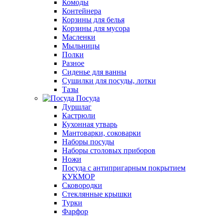
Комоды
Контейнера
Корзины для белья
Корзины для мусора
Масленки
Мыльницы
Полки
Разное
Сиденье для ванны
Сушилки для посуды, лотки
Тазы
Посуда
Дуршлаг
Кастрюли
Кухонная утварь
Мантоварки, соковарки
Наборы посуды
Наборы столовых приборов
Ножи
Посуда с антипригарным покрытием
КУКМОР
Сковородки
Стеклянные крышки
Турки
Фарфор