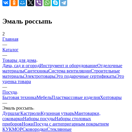
Эмаль россыпь
2
Главная
—
Каталог
—
Товары для дома
Дача, сад и огород
Инструмент и оборудование
Отделочные
материалы
Сантехника
Система вентиляции
Строительные
материалы
Электротовары
Это подарочные сертификаты
Это
уценка товара
—
Посуда
Бытовая техника
Мебель
Пластмассовые изделия
Хозтовары
—
Эмаль россыпь
Дуршлаг
Кастрюли
Кухонная утварь
Мантоварки,
соковарки
Наборы посуды
Наборы столовых
приборов
Ножи
Посуда с антипригарным покрытием
КУКМОР
Сковородки
Стеклянные