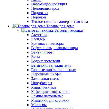
Паро-гидро изоляция
Пенополистерол
Подложка
Поролон
Теплоизоляция, минеральная вата
Товары для дома
Бытовая техника
Акустика
Блендер
Бритвы, эпиляторы
Вафельницы, шашлычницы
Вентиляторы
Весы
Водонагреватели
Вытяжки, увлажнители
Газовые плиты напольные
Жарочные шкафы
Зажигалки пьезо
Инкубаторы
Кипятильники
Кофеварки, кофемолки
Лампы настольные
Машинки для стрижки
Миксеры