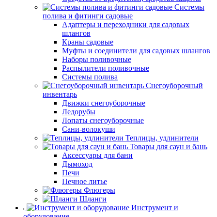
Системы
полива и фитинги садовые
Адаптеры и переходники для садовых
шлангов
Краны садовые
Муфты и соединители для садовых шлангов
Наборы поливочные
Распылители поливочные
Системы полива
Снегоуборочный
инвентарь
Движки снегоуборочные
Ледорубы
Лопаты снегоуборочные
Сани-волокуши
Теплицы, удлинители
Товары для саун и бань
Аксессуары для бани
Дымоход
Печи
Печное литье
Флюгеры
Шланги
Инструмент и
оборудование