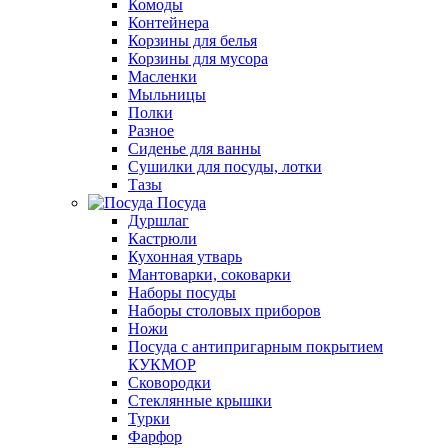
Комоды
Контейнера
Корзины для белья
Корзины для мусора
Масленки
Мыльницы
Полки
Разное
Сиденье для ванны
Сушилки для посуды, лотки
Тазы
Посуда
Дуршлаг
Кастрюли
Кухонная утварь
Мантоварки, соковарки
Наборы посуды
Наборы столовых приборов
Ножи
Посуда с антипригарным покрытием
КУКМОР
Сковородки
Стеклянные крышки
Турки
Фарфор