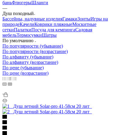
бань
Флюгеры
Шланги
—
Душ походный
Бассейны, надувные изделия
Гамаки
Зонты
Игры на
природе
Качели
Коврики пляжные
Москитные
сетки
Палатки
Посуда для кемпинга
Садовая
мебель
Термосумки
Шатры
По умолчанию
По популярности (убывание)
По популярности (возрастание)
По алфавиту (убывание)
По алфавиту (возрастание)
По цене (убывание)
По цене (возрастание)