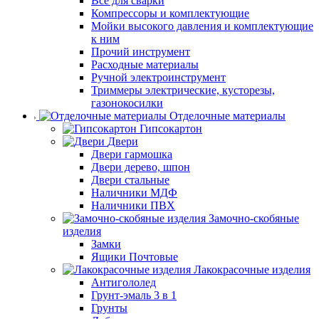
Все для сварки
Компрессоры и комплектующие
Мойки высокого давления и комплектующие
к ним
Прочий инструмент
Расходные материалы
Ручной электроинструмент
Триммеры электрические, кусторезы,
газонокосилки
Отделочные материалы
Гипсокартон
Двери
Двери гармошка
Двери дерево, шпон
Двери стальные
Наличники МДФ
Наличники ПВХ
Замочно-скобяные
изделия
Замки
Ящики Почтовые
Лакокрасочные изделия
Антигололед
Грунт-эмаль 3 в 1
Грунты