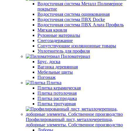
Водосточная система Металл Полимерное
покрытие
Водосточная система оцинкованная
Водосточная система ПВХ Docke
Водосточная система ПВХ Альта Профиль
Мягкая кровля
Рулонные материалы
Снегозадержание
Сопутствуюшие изоляционные товары
Уплотнитель для профиля
Пиломатериал
Брус, доска
Вагонка деревянная
Мебельные щиты
Погонаж
Плитка
Плитка керамическая
Плитка потолочная
Плитка распродажа
Плитка тротуарная
Профилированный лист, металлочерепица,
доборные элементы. Собственное производство
Доборы