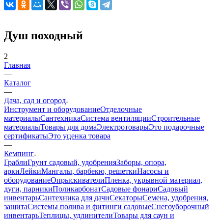
Душ походный
2
Главная
—
Каталог
—
Дача, сад и огород
Инструмент и оборудование
Отделочные
материалы
Сантехника
Система вентиляции
Строительные
материалы
Товары для дома
Электротовары
Это подарочные
сертификаты
Это уценка товара
—
Кемпинг
Грабли
Грунт садовый, удобрения
Заборы, опора,
арки
Лейки
Мангалы, барбекю, решетки
Насосы и
оборудование
Опрыскиватели
Пленка, укрывной материал,
дуги, парники
Поликарбонат
Садовые фонари
Садовый
инвентарь
Сантехника для дачи
Секаторы
Семена, удобрения,
защита
Системы полива и фитинги садовые
Снегоуборочный
инвентарь
Теплицы, удлинители
Товары для саун и