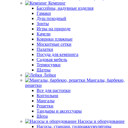
Кемпинг
Бассейны, надувные изделия
Гамаки
Душ походный
Зонты
Игры на природе
Качели
Коврики пляжные
Москитные сетки
Палатки
Посуда для кемпинга
Садовая мебель
Термосумки
Шатры
Лейки
Мангалы, барбекю,
решетки
Все для растопки
Коптильни
Мангалы
Решетки
Тандыры и аксессуары
Щепа
Насосы и оборудование
Насосы, станции, гидроаккумуляторы