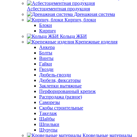
Асбестоцементная продукция
Дренажная система
Кирпич, блоки
Блоки
Кирпич
Кольца ЖБИ
Крепежные изделия
Анкера
Болты
Винты
Гайки
Гвозди
Дюбель-гвозди
Дюбеля, фиксаторы
Заклепки вытяжные
Перфорированный крепеж
Распродажа (разное)
Саморезы
Скобы строительные
Такелаж
Шайбы
Шпильки
Шурупы
Кровельные материалы