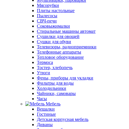
Мультиварки, пароварки
Мясорубки
Плиты настольные
Пылесосы
СВЧ-печи
Соковыжималки
Стиральные машины автомат
Сушилки для овощей
Сушки для обуви
Телевизоры, радиоприемники
Телефонные аппараты
Тепловое оборудование
Термоса
Тостер, хлебопечь
Утюги
Фены, приборы для укладки
Фильтры для воды
Холодильники
Чайники, самовары
Часы
Мебель
Вешалки
Гостиные
Детская корпусная мебель
Диваны