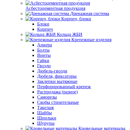
Асбестоцементная продукция
Дренажная система
Кирпич, блоки
Блоки
Кирпич
Кольца ЖБИ
Крепежные изделия
Анкера
Болты
Винты
Гайки
Гвозди
Дюбель-гвозди
Дюбеля, фиксаторы
Заклепки вытяжные
Перфорированный крепеж
Распродажа (разное)
Саморезы
Скобы строительные
Такелаж
Шайбы
Шпильки
Шурупы
Кровельные материалы