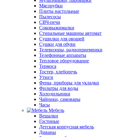
Мультиварки, пароварки
Мясорубки
Плиты настольные
Пылесосы
СВЧ-печи
Соковыжималки
Стиральные машины автомат
Сушилки для овощей
Сушки для обуви
Телевизоры, радиоприемники
Телефонные аппараты
Тепловое оборудование
Термоса
Тостер, хлебопечь
Утюги
Фены, приборы для укладки
Фильтры для воды
Холодильники
Чайники, самовары
Часы
Мебель
Вешалки
Гостиные
Детская корпусная мебель
Диваны