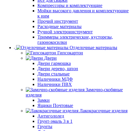
Все для сварки
Компрессоры и комплектующие
Мойки высокого давления и комплектующие
к ним
Прочий инструмент
Расходные материалы
Ручной электроинструмент
Триммеры электрические, кусторезы,
газонокосилки
Отделочные материалы
Гипсокартон
Двери
Двери гармошка
Двери дерево, шпон
Двери стальные
Наличники МДФ
Наличники ПВХ
Замочно-скобяные
изделия
Замки
Ящики Почтовые
Лакокрасочные изделия
Антигололед
Грунт-эмаль 3 в 1
Грунты