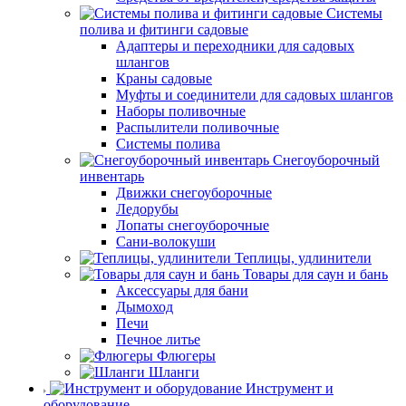
Системы
полива и фитинги садовые
Адаптеры и переходники для садовых
шлангов
Краны садовые
Муфты и соединители для садовых шлангов
Наборы поливочные
Распылители поливочные
Системы полива
Снегоуборочный
инвентарь
Движки снегоуборочные
Ледорубы
Лопаты снегоуборочные
Сани-волокуши
Теплицы, удлинители
Товары для саун и бань
Аксессуары для бани
Дымоход
Печи
Печное литье
Флюгеры
Шланги
Инструмент и
оборудование