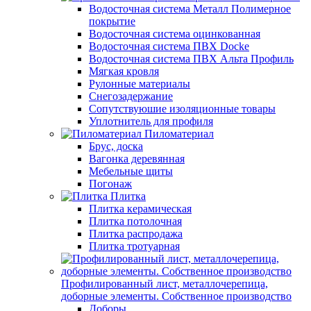
Водосточная система Металл Полимерное
покрытие
Водосточная система оцинкованная
Водосточная система ПВХ Docke
Водосточная система ПВХ Альта Профиль
Мягкая кровля
Рулонные материалы
Снегозадержание
Сопутствуюшие изоляционные товары
Уплотнитель для профиля
Пиломатериал
Брус, доска
Вагонка деревянная
Мебельные щиты
Погонаж
Плитка
Плитка керамическая
Плитка потолочная
Плитка распродажа
Плитка тротуарная
Профилированный лист, металлочерепица,
доборные элементы. Собственное производство
Доборы