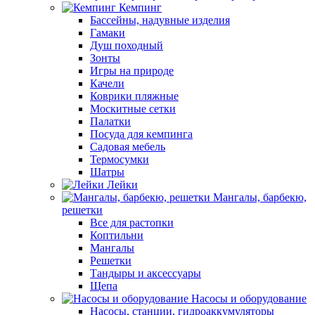
Кемпинг
Бассейны, надувные изделия
Гамаки
Душ походный
Зонты
Игры на природе
Качели
Коврики пляжные
Москитные сетки
Палатки
Посуда для кемпинга
Садовая мебель
Термосумки
Шатры
Лейки
Мангалы, барбекю,
решетки
Все для растопки
Коптильни
Мангалы
Решетки
Тандыры и аксессуары
Щепа
Насосы и оборудование
Насосы, станции, гидроаккумуляторы