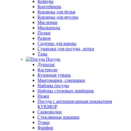
Комоды
Контейнера
Корзины для белья
Корзины для мусора
Масленки
Мыльницы
Полки
Разное
Сиденье для ванны
Сушилки для посуды, лотки
Тазы
Посуда
Дуршлаг
Кастрюли
Кухонная утварь
Мантоварки, соковарки
Наборы посуды
Наборы столовых приборов
Ножи
Посуда с антипригарным покрытием
КУКМОР
Сковородки
Стеклянные крышки
Турки
Фарфор