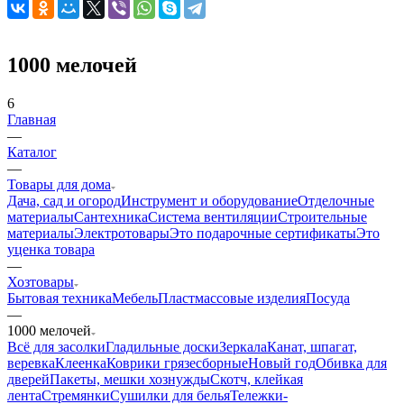
1000 мелочей
6
Главная
—
Каталог
—
Товары для дома
Дача, сад и огород
Инструмент и оборудование
Отделочные
материалы
Сантехника
Система вентиляции
Строительные
материалы
Электротовары
Это подарочные сертификаты
Это
уценка товара
—
Хозтовары
Бытовая техника
Мебель
Пластмассовые изделия
Посуда
—
1000 мелочей
Всё для засолки
Гладильные доски
Зеркала
Канат, шпагат,
веревка
Клеенка
Коврики грязесборные
Новый год
Обивка для
дверей
Пакеты, мешки хознужды
Скотч, клейкая
лента
Стремянки
Сушилки для белья
Тележки-