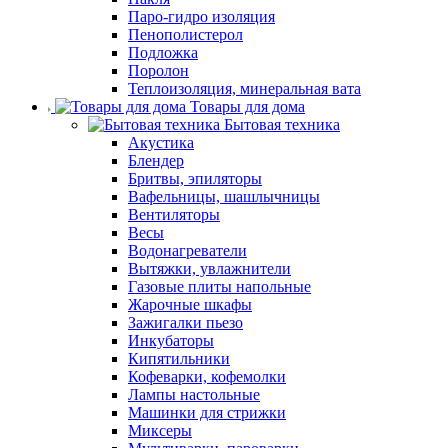
Паро-гидро изоляция
Пенополистерол
Подложка
Поролон
Теплоизоляция, минеральная вата
Товары для дома
Бытовая техника
Акустика
Блендер
Бритвы, эпиляторы
Вафельницы, шашлычницы
Вентиляторы
Весы
Водонагреватели
Вытяжки, увлажнители
Газовые плиты напольные
Жарочные шкафы
Зажигалки пьезо
Инкубаторы
Кипятильники
Кофеварки, кофемолки
Лампы настольные
Машинки для стрижки
Миксеры